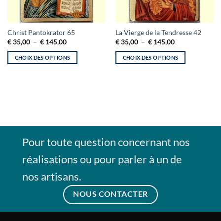
Ce
Ce
Christ Pantokrator 65
La Vierge de la Tendresse 42
Plage
Plage
€
35,00
–
€
145,00
€
35,00
–
€
145,00
produit
produit
de
de
a
a
prix :
prix :
CHOIX DES OPTIONS
CHOIX DES OPTIONS
€ 35,00
€ 35,00
plusieurs
plusieurs
à
à
variations.
variations.
€ 145,00
€ 145,00
Les
Les
options
options
peuvent
peuvent
être
être
choisies
choisies
sur
sur
Pour toute question concernant nos
la
la
page
page
réalisations ou pour parler à un de
du
du
nos artisans.
produit
produit
NOUS CONTACTER