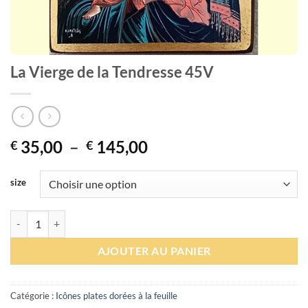
La Vierge de la Tendresse 45V
Plage
35,00
–
145,00
€
€
de
prix :
size
€ 35,00
à
quantité de La Vierge de la Tendresse 45V
€ 145,00
AJOUTER AU PANIER
Catégorie :
Icônes plates dorées à la feuille